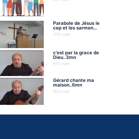
Parabole de Jésus le
cep et les sarmen...
1251 vues
c'est par la grace de
Dieu..3mn
435 vues
Gérard chante ma
maison..6mn
603 vues