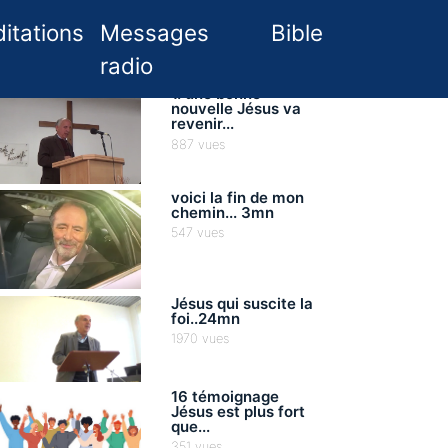
itations
Messages
Bible
radio
1. une bonne
nouvelle Jésus va
revenir...
887 vues
voici la fin de mon
chemin... 3mn
547 vues
Jésus qui suscite la
foi..24mn
1970 vues
16 témoignage
Jésus est plus fort
que...
351 vues