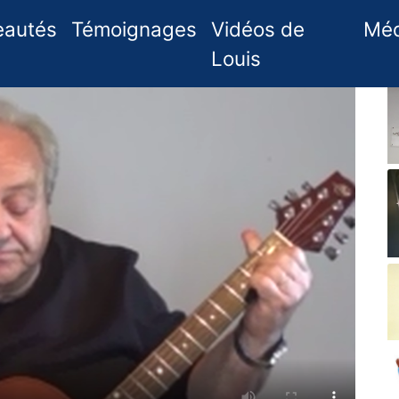
t)
eautés
Témoignages
Vidéos de
Méd
Louis