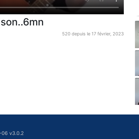
ison..6mn
520 depuis le 17 février, 2023
-06 v3.0.2